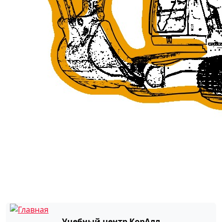
Учебный центр КорАлл