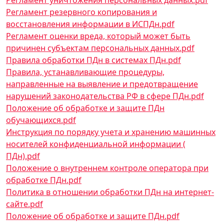
Регламент уничтожения персональных данных.pdf
Документ
Регламент резервного копирования и
восстановления информации в ИСПДн.pdf
Документ
Регламент оценки вреда, который может быть
причинен субъектам персональных данных.pdf
Документ
Правила обработки ПДн в системах ПДн.pdf
Документ
Правила, устанавливающие процедуры,
направленные на выявление и предотвращение
нарушений законодательства РФ в сфере ПДн.pdf
Документ
Положение об обработке и защите ПДн
обучающихся.pdf
Документ
Инструкция по порядку учета и хранению машинных
носителей конфиденциальной информации (
ПДн).pdf
Документ
Положение о внутреннем контроле оператора при
обработке ПДн.pdf
Документ
Политика в отношении обработки ПДн на интернет-
сайте.pdf
Документ
Положение об обработке и защите ПДн.pdf