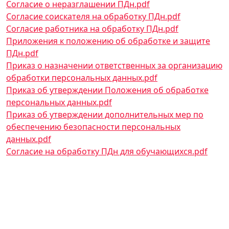
Документ
Согласие о неразглашении ПДн.pdf
Документ
Согласие соискателя на обработку ПДн.pdf
Документ
Согласие работника на обработку ПДн.pdf
Документ
Приложения к положению об обработке и защите
ПДн.pdf
Документ
Приказ о назначении ответственных за организацию
обработки персональных данных.pdf
Документ
Приказ об утверждении Положения об обработке
персональных данных.pdf
Документ
Приказ об утверждении дополнительных мер по
обеспечению безопасности персональных
данных.pdf
Документ
Согласие на обработку ПДн для обучающихся.pdf